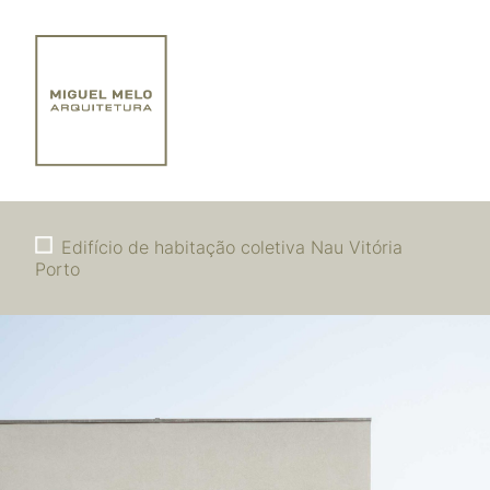
Edifício de habitação coletiva Nau Vitória
Porto