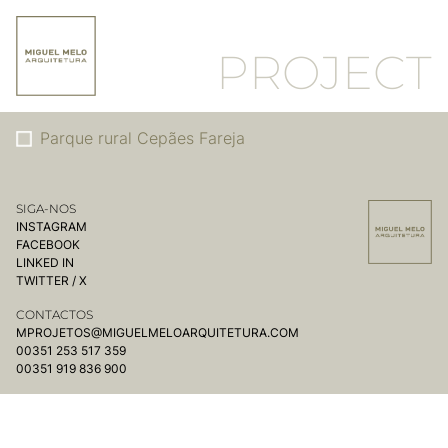
PROJECT
Parque rural Cepães Fareja
SIGA-NOS
INSTAGRAM
FACEBOOK
LINKED IN
TWITTER / X
CONTACTOS
MPROJETOS@MIGUELMELOARQUITETURA.COM
00351 253 517 359
00351 919 836 900